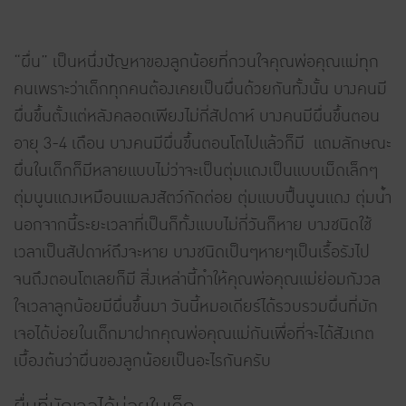
“ผื่น” เป็นหนึ่งปัญหาของลูกน้อยที่กวนใจคุณพ่อคุณแม่ทุก
คนเพราะว่าเด็กทุกคนต้องเคยเป็นผื่นด้วยกันทั้งนั้น บางคนมี
ผื่นขึ้นตั้งแต่หลังคลอดเพียงไม่กี่สัปดาห์ บางคนมีผื่นขึ้นตอน
อายุ 3-4 เดือน บางคนมีผื่นขึ้นตอนโตไปแล้วก็มี แถมลักษณะ
ผื่นในเด็กก็มีหลายแบบไม่ว่าจะเป็นตุ่มแดงเป็นแบบเม็ดเล็กๆ
ตุ่มนูนแดงเหมือนแมลงสัตว์กัดต่อย ตุ่มแบบปื้นนูนแดง ตุ่มน้ำ
นอกจากนี้ระยะเวลาที่เป็นก็ทั้งแบบไม่กี่วันก็หาย บางชนิดใช้
เวลาเป็นสัปดาห์ถึงจะหาย บางชนิดเป็นๆหายๆเป็นเรื้อรังไป
จนถึงตอนโตเลยก็มี สิ่งเหล่านี้ทำให้คุณพ่อคุณแม่ย่อมกังวล
ใจเวลาลูกน้อยมีผื่นขึ้นมา วันนี้หมอเดียร์ได้รวบรวมผื่นที่มัก
เจอได้บ่อยในเด็กมาฝากคุณพ่อคุณแม่กันเพื่อที่จะได้สังเกต
เบื้องต้นว่าผื่นของลูกน้อยเป็นอะไรกันครับ