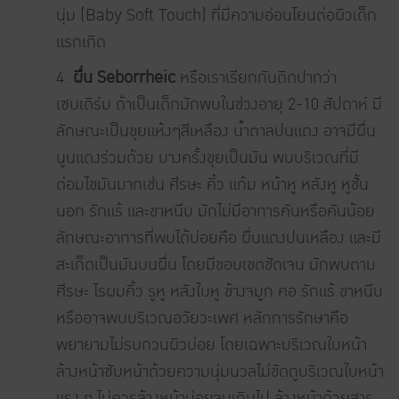
นุ่ม (Baby Soft Touch) ที่มีความอ่อนโยนต่อผิวเด็ก
แรกเกิด
4.
ผื่น
Seborrheic
หรือเราเรียกกันติดปากว่า
เซบเดิร์ม ถ้าเป็นเด็กมักพบในช่วงอายุ 2-10 สัปดาห์ มี
ลักษณะเป็นขุยแห้งๆสีเหลือง น้ำตาลปนแดง อาจมีผื่น
นูนแดงร่วมด้วย บางครั้งขุยเป็นมัน พบบริเวณที่มี
ต่อมไขมันมากเช่น ศีรษะ คิ้ว แก้ม หน้าหู หลังหู หูชั้น
นอก รักแร้ และขาหนีบ มักไม่มีอาการคันหรือคันน้อย
ลักษณะอาการที่พบได้บ่อยคือ ผื่นแดงปนเหลือง และมี
สะเก็ดเป็นมันบนผื่น โดยมีขอบเขตชัดเจน มักพบตาม
ศีรษะ ไรผมคิ้ว รูหู หลังใบหู ข้างจมูก คอ รักแร้ ขาหนีบ
หรืออาจพบบริเวณอวัยวะเพศ หลักการรักษาคือ
พยายามไม่รบกวนผิวบ่อย โดยเฉพาะบริเวณใบหน้า
ล้างหน้าซับหน้าด้วยความนุ่มนวลไม่ขัดถูบริเวณใบหน้า
แรง ๆ ไม่ควรล้างหน้าบ่อยจนเกินไป ล้างหน้าด้วยสาร