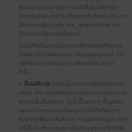
เรื่องของความสะอาดและความอับชื้นโดยเลือกใช้ผ้า
อ้อมหรือผ้าอ้อมสำเร็จรูปที่ช่วยดูดซับปัสสาวะได้ดี อาจ
ใช้ครีมทาเคลือบผิวเช่น zinc, dexpanthenol หาก
เป็นมากอาจใช้ยาทาสเตียรอยด์
ดังนั้นเพื่อเป็นการป้องกันควรเลือกผ้าอ้อมที่ผ่านการ
ทดสอบไฮโปรอัลเลอร์เจนิก (Hypoallergenic) ว่าไม่
ก่อให้เกิดอาการแพ้และควรเปลี่ยนผ้าอ้อมทุกๆ 3
ชั่วโมง
3.
ผื่นแพ้สัมผัส
ผื่นชนิดนี้เกิดจากการสัมผัสกับสารที่
แพ้เช่น น้ำยา สารเคมีหรือสารก่อการระคายเคืองต่างๆ
ลักษณะผื่นเป็นตุ่มแดง ตุ่มน้ำ ปื้นแดงราบ ปื้นนูนแดง
และมักมีอาการคันร่วมด้วย อาจเกิดได้ทันทีหลังจาก
สัมผัสหรือใช้เวลาเป็นสัปดาห์ การดูแลคือถ้ารู้แล้วว่าแพ้
อะไรก็หลีกเลี่ยง ควรเลือกเสื้อผ้าและผ้าอ้อมที่มีสัมผัส