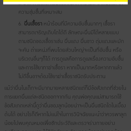
สะอาด การเลือกใช้ผลิตภัณฑ์ทำความสะอาดผิวและให้
ความชุ่มชื้นที่เหมาะสม
6.
ผื่นเชื้อรา
หน้าร้อนที่มีความอับชื้นมากๆ เชื้อรา
สามารถเจริญเติบโตได้ดี ลักษณะผื่นมีได้หลายแบบ
ตามชนิดของเชื้อราเช่น ผื่นแดง ผื่นขาว ตุ่มแดงและมัก
จะคัน ตำแหน่งที่พบโดยส่วนใหญ่จะเป็นที่อับชื้น หรือ
บริเวณอื่นๆก็ได้ การดูแลคือการดูแลเรื่องความอับชื้น
และการใช้ยาทาฆ่าเชื้อรา หากเป็นมากหรือหากทาแล้ว
ไม่ดีขึ้นอาจต้องใช้ยาฆ่าเชื้อราชนิดรับประทาน
แม้ว่าผื่นในเด็กจะมีมากมายหลายชนิดแต่ก็มีข้อสังเกตที่ช่วยใน
การแยกผื่นแต่ละชนิดออกจากกัน คุณพ่อคุณแม่สามารถใช้
ข้อสังเกตเหล่านี้ดูว่าผื่นของลูกน้อยน่าจะเป็นผื่นชนิดใดในเบื้อง
ต้นได้ อย่างไรก็ดีหากไม่แน่ใจในการวินิจฉัยแนะนำว่าควรพาลูก
น้อยไปพบคุณหมอเพื่อซักประวัติและตรวจร่างกายอย่าง