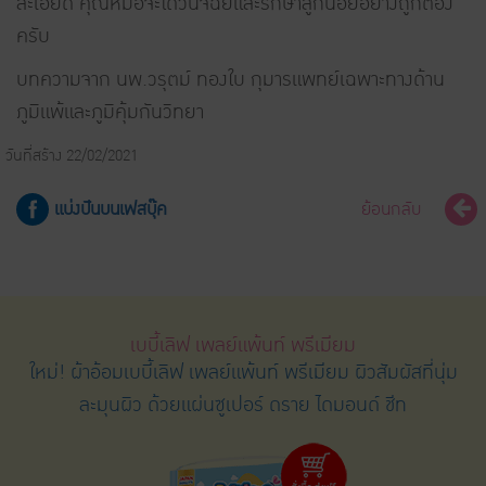
ละเอียด คุณหมอจะได้วินิจฉัยและรักษาลูกน้อยอย่างถูกต้อง
ครับ
บทความจาก นพ.วรุตม์ ทองใบ กุมารแพทย์เฉพาะทางด้าน
ภูมิแพ้และภูมิคุ้มกันวิทยา
วันที่สร้าง 22/02/2021
แบ่งปันบนเฟสบุ๊ค
ย้อนกลับ
เบบี้เลิฟ เพลย์แพ้นท์ พรีเมียม
ใหม่! ผ้าอ้อมเบบี้เลิฟ เพลย์แพ้นท์ พรีเมียม ผิวสัมผัสที่นุ่ม
ละมุนผิว ด้วยแผ่นซูเปอร์ ดราย ไดมอนด์ ชีท