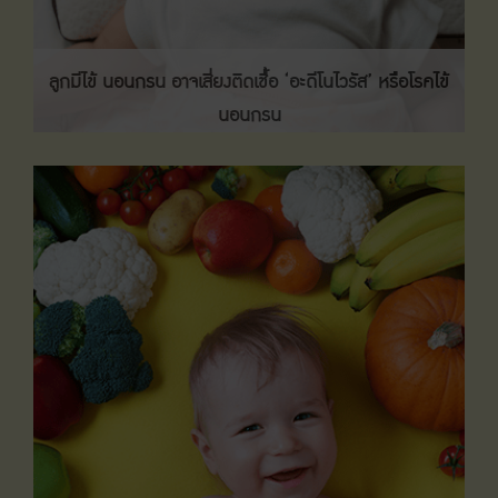
ลูกมีไข้ นอนกรน อาจเสี่ยงติดเชื้อ ‘อะดีโนไวรัส’ หรือโรคไข้
นอนกรน