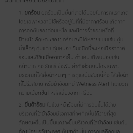
ผื่นที่มักเจอได้บ่อยในเด็ก
1.
ผดร้อน
ผดร้อนเป็นผื่นที่เจอได้บ่อยในทารกแรกเกิด
โดยเฉพาะเวลามีไข้หรืออยู่ในที่ที่มีอากาศร้อน เกิดจาก
การอุดตันของต่อมเหงื่อ และมีการรั่วของเหงื่อที่
ผิวหนัง ลักษณะของผดร้อนจะมีได้หลายแบบเช่น ตุ่ม
น้ำเล็กๆ ตุ่มแดง ตุ่มหนอง ผื่นชนิดนี้จะเห่อเมื่ออากาศ
ร้อนและดีขึ้นเมื่ออากาศเย็น ตำแหน่งที่พบบ่อยเช่น
หน้าผาก คอ รักแร้ ข้อพับ ลำตัวส่วนบนโดยเฉพาะ
บริเวณที่ใส่เสื้อผ้าหนาๆ การดูแลผื่นชนิดนี้คือ ใส่เสื้อผ้า
ที่โปร่งสบาย หรือผ้าอ้อมที่มี Wetness Alert (แถบวัด
ความเปียกชื้น) หลีกเลี่ยงอากาศร้อน
2.
ผื่นผ้าอ้อม
ในช่วงหน้าร้อนที่มีการอับชื้นได้ง่าย
บริเวณที่ใส่ผ้าอ้อมมีโอกาสที่จะเกิดผื่นได้ง่ายที่สุด
ลักษณะผื่นเป็นปื้นแดงจะขึ้นบริเวณที่ใส่ผ้าอ้อม เช่นก้น
ท้องน้อย อวัยวะเพศ ต้นขาด้านใน การดูแลคือดูแล