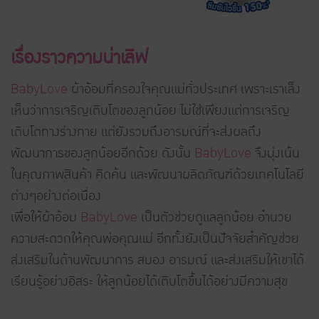
เรื่องราวความน่าเลิฟ
BabyLove
ผ้าอ้อมที่ครองใจคุณแม่ทั่วประเทศ เพราะเราเล็ง
เห็นว่าการเจริญเติบโตของลูกน้อย ไม่ใช่เพียงแต่การเจริญ
เติบโตทางร่างกาย แต่ยังรวมถึงอารมณ์ที่จะส่งผลถึง
พัฒนาการของลูกน้อยอีกด้วย ดังนั้น
BabyLove
จึงมุ่งเน้น
ในคุณภาพสินค้า คิดค้น และพัฒนาผลิตภัณฑ์ด้วยเทคโนโลยี
ต่างๆอย่างต่อเนื่อง
เพื่อให้ผ้าอ้อม
BabyLove
เป็นตัวช่วยดูแลลูกน้อย อำนวย
ความสะดวกให้คุณพ่อคุณแม่ อีกทั้งยังเป็นปัจจัยสำคัญช่วย
ส่งเสริมในด้านพัฒนาการ สมอง อารมณ์ และส่งเสริมให้เขาได้
เรียนรู้อย่างอิสระ ให้ลูกน้อยได้เติบโตขึ้นได้อย่างมีความสุข