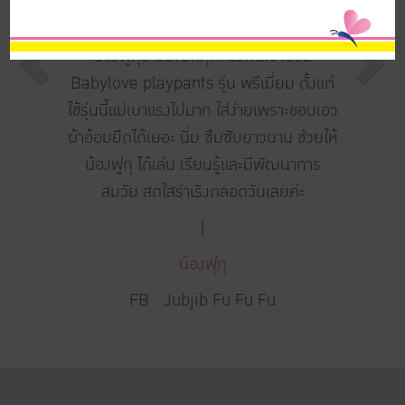
น้องฟูกุอารมณ์ดีทุกครั้งที่ใส่ผ้าอ้อม
Babylove playpants รุ่น พรีเมี่ยม ตั้งแต่
ใช้รุ่นนี้แม่เบาแรงไปมาก ใส่ง่ายเพราะขอบเอว
ผ้าอ้อมยืดได้เยอะ นิ่ม ซึมซับยาวนาน ช่วยให้
น้องฟูกุ ได้เล่น เรียนรู้และมีพัฒนาการ
สมวัย สดใสร่าเริงตลอดวันเลยค่ะ
|
น้องฟุกุ
FB : Jubjib Fu Fu Fu