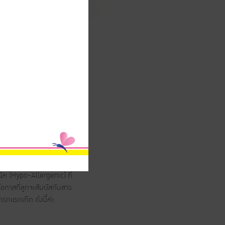
้เองอีกค่ะ เนื่องจากผิวของ
าะสารเคมีต่างๆ เนื่องจาก
้ง่ายกว่า เราจึงควรรู้จักวิธี
นิค (Hypo-Allergenic) ที่
ีโอกาสที่ลูกจะสัมผัสกับสาร
รกแรกเกิด ดังนี้ค่ะ