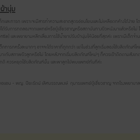
้านุ่ม
ด็กและทารก เพราะจะมีสารทำความสะอาดสูตรอ่อนโยนและไม่เหลือตกค้างได้ง่าย 
์ได้รับการทดลองจากแพทย์หรือผู้เชี่ยวชาญหรือสถาบันทางผิวหนังมาแล้วหรือไม่ โ
tle) และพยายามหลีกเลี่ยงการใช้น้ำยาปรับผ้านุ่มให้น้อยที่สุดค่ะ เพราะมีเด็กจำนวน
็กทารกครั้งละมากๆ อาจจะได้ราคาที่ถูกกว่า แต่ในช่วงที่ลูกเริ่มลองใช้ผลิตภัณฑ์ใหม
หมาะกับสภาพผิวลูกหรือไม่ โดยหลังจากเริ่มผลิตภัณฑ์ใหม่ๆ ก็ควรเฝ้าติดตามสังเ
กติ ควรหยุดใช้ผลิตภัณฑ์นั้น และพาลูกไปพบแพทย์ทันทีค่ะ
แอน - พญ. ปิยะรัตน์ เลิศบรรณพงษ์ กุมารแพทย์ผู้เชี่ยวชาญ จากโรงพยาบาลสมิ