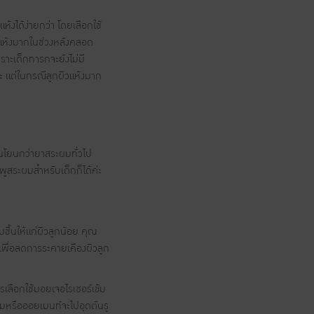
ห้งได้ง่ายกว่า โดยเลือกใช้
ิวแห้งมากในช่วงหลังคลอด
ราะเด็กทารกจะยังไม่มี
่ะ แต่ในกรณีลูกผิวแห้งมาก
อนโยนกว่ายาสระผมทั่วไป
พูสระผมสำหรับเด็กก็ได้ค่ะ
มชื้นให้แก่ผิวลูกน้อย คุณ
เพื่อลดการระคายเคืองผิวลูก
วรเลือกใช้มอยเจอไรเซอร์เข้ม
รีมหรือออยเมนท์จะไปอุดตันรู