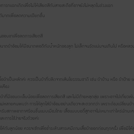
บทารกแรกเกิดเพื่อไม่ให้เสียดสีกับสายสะดือที่อาจยังไม่หลุดในช่วงแรก
ด้มากเพื่อลดความเปียกชื้น
ณขอบขาเพื่อลดการเสียดสี
นาดผ้าอ้อมให้มีขนาดพอดีกับน้ำหนักของลูก ไม่เล็กจนรัดแน่นจนเกินไป หรือหลว
อผ้าเป็นหลักค่ะ ควรเป็นผ้าที่ผลิตจากเส้นใยธรรมชาติ เช่น ผ้าป่าน หรือ ผ้าฝ้
ยเคือง
้าที่มีขอบตะเข็บน้อยเพื่อลดการเสียดสี และไม่มีด้ายหลุดลุ่ย เพราะอาจไปเกี่ยวพันอ
ม่หลายคนพบว่า การให้ลูกใส่ผ้าอ้อมอย่างเดียวจะสะดวกกว่า เพราะต้องเปลี่ยนผ้าอ
หรับสภาพอากาศร้อนชิ้นแบบเมืองไทย เสื้อแบบบอดี้สูทอาจไม่เหมาะเท่าไหร่นักนะคะ ด
ะการใช้ง่ายจริงด้วยค่ะ
ห้กับลูกน้อย ควรจะซักเพื่อชำระล้างสารเคมีตามเสื้อผ้าออกก่อนทุกครั้ง เพื่อมิให