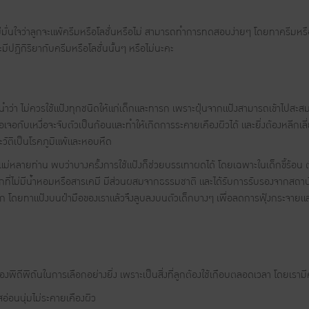
่มั่นใจว่าลูกจะแพ้ครีมหรือโลชั่นหรือไม่ สามารถทำการทดสอบง่ายๆ โดยทาครีมหรือ
ะมีปฏิกิริยากับครีมหรือโลชั่นนั้นๆ หรือไม่นะคะ
ำว่า ไม่ควรใช้แป้งทุกชนิดให้แก่เด็กและทารก เพราะฝุ่นจากแป้งสามารถเข้าไปสะ
่อเจอกับเหงื่อจะจับตัวเป็นก้อนและทำให้เกิดการระคายเคืองผิวได้ และยิ่งต้องหลีกเลี่
วัติเป็นโรคภูมิแพ้และหอบหืด
หลายท่าน พบว่าบางครั้งการใช้แป้งก็ช่วยบรรเทาผดได้ โดยเฉพาะในเด็กขี้ร้อน ตั
ือกที่ไม่มีน้ำหอมหรือสารเคมี มีส่วนผสมจากธรรมชาติ และได้รับการรับรองจากสถาบันท
 โดยทาแป้งบนฝ่ามือของเราแล้วจึงลูบลงบนตัวเด็กบางๆ เพื่อลดการฟุ้งกระจายแล
้องพิถีพิถันในการเลือกอย่างยิ่ง เพราะเป็นสิ่งที่ลูกต้องใช้เกือบตลอดเวลา โดยเรามี
สอ่อนนุ่มไม่ระคายเคืองผิว