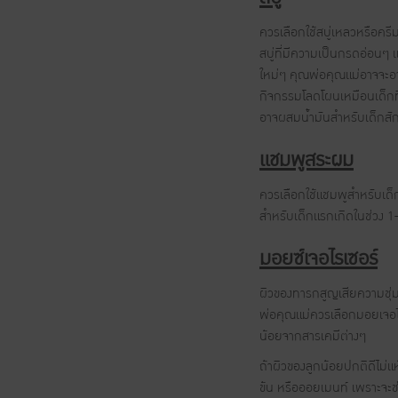
ควรเลือกใช้สบู่เหลวหรือครีม
สบู่ที่มีความเป็นกรดอ่อนๆ 
ใหม่ๆ คุณพ่อคุณแม่อาจจะอาบ
กิจกรรมโลดโผนเหมือนเด็กที่
อาจผสมน้ำมันสำหรับเด็กสัก 2
แชมพูสระผม
ควรเลือกใช้แชมพูสำหรับเด็
สำหรับเด็กแรกเกิดในช่วง 1
มอยซ์เจอไรเซอร์
ผิวของทารกสูญเสียความชุ่มชื้
พ่อคุณแม่ควรเลือกมอยเจอไร
น้อยจากสารเคมีต่างๆ
ถ้าผิวของลูกน้อยปกติดีไม่แห
ข้น หรือออยเมนท์ เพราะจะช่