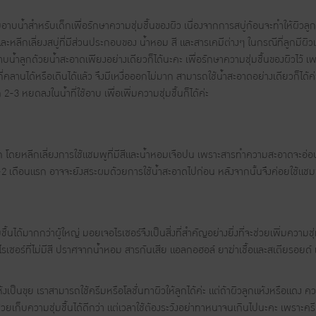
อาบน้ำสำหรับเด็กเพื่อรักษาความชุ่มชื้นของผิว เนื่องจากการสบู่ก้อนจะทำให้ผิวลูกแ
และหลีกเลี่ยงสบู่ที่มีส่วนประกอบของ น้ำหอม สี และสารเคมีต่างๆ ในกรณีที่ลูกมีผ
น้ำลูกด้วยน้ำสะอาดเพียงอย่างเดียวก็ได้นะคะ เพื่อรักษาความชุ่มชื้นของผิวไว้ เพ
คลานได้หรือเดินได้แล้ว จึงมีเหงื่อออกไม่มาก สามารถใช้น้ำสะอาดอย่างเดียวก็ได้ค
-3 หยดลงในน้ำที่ใช้อาบ เพื่อเพิ่มความชุ่มชื้นก็ได้ค่ะ
ก โดยหลีกเลี่ยงการใช้แชมพูที่มีสีและน้ำหอมเจือปน เพราะสารทำความสะอาดจะอ่
-2 เดือนแรก อาจจะยังสระผมด้วยการใช้น้ำสะอาดไปก่อน หลังจากนั้นจึงค่อยใช้แชม
นได้มากกว่าผู้ใหญ่ มอยเจอไรเซอร์จึงเป็นสิ่งที่สำคัญอย่างยิ่งที่จะช่วยเพิ่มความชุ่
เซอร์ที่ไม่มีสี ปราศจากน้ำหอม สารกันเสีย แอลกอฮอล์ ยาฆ่าเชื้อและสเตียรอยด์ 
้งเป็นขุย เราสามารถใช้ครีมหรือโลชั่นทาผิวให้ลูกได้ค่ะ แต่ถ้าผิวลูกแห้งหรือแดง ค
วยเก็บความชุ่มชื้นได้ดีกว่า แต่เวลาใช้ต้องระวังอย่าทาหนาจนเกินไปนะคะ เพราะค