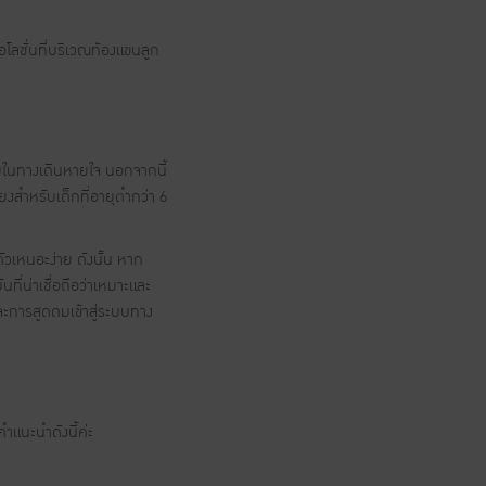
โลชั่นที่บริเวณท้องแขนลูก
สมในทางเดินหายใจ นอกจากนี้
ยงสำหรับเด็กที่อายุต่ำกว่า 6
วเหนอะง่าย ดังนั้น หาก
ี่น่าเชื่อถือว่าเหมาะและ
ะการสูดดมเข้าสู่ระบบทาง
คำแนะนำดังนี้ค่ะ