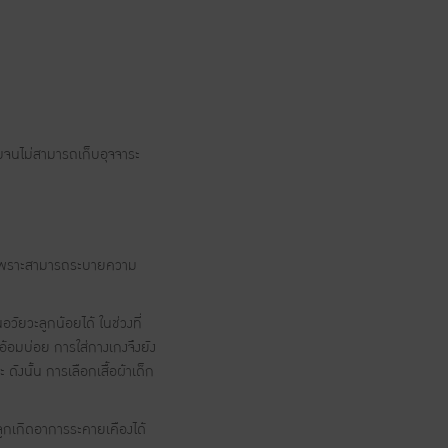
มจนไม่สามารถเก็บอุจจาระ
าย เพราะสามารถระบายความ
วัยวะลูกน้อยได้ ในช่วงที่
้อมบ่อย การใส่กางเกงจึงยัง
ังนั้น การเลือกเสื้อผ้าเด็ก
้ลูกเกิดอาการระคายเคืองได้