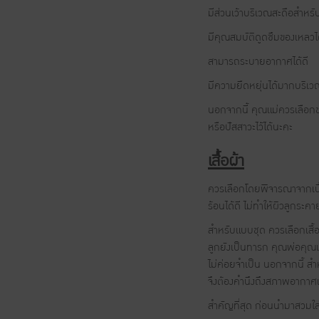
มีส่วนเว้าบริเวณสะดือสำหรั
มีคุณสมบัติดูดซึมของเหลวไ
สามารถระบายอากาศได้ดี
มีความยืดหยุ่นได้มากบริเว
นอกจากนี้ คุณแม่ควรเลือกข
หรือปัสสาวะไว้ได้นะคะ
เสื้อผ้า
ควรเลือกโดยพิจารณาจากเนื้
ร้อนได้ดี ไม่ทำให้ผิวลูกระคา
สำหรับแบบชุด ควรเลือกเสื้อผ
ลูกยังเป็นทารก คุณพ่อคุณแ
ไม่ค่อยจำเป็น นอกจากนี้ สำ
จึงต้องคำนึงถึงสภาพอากาศแล
สำคัญที่สุด ก่อนนำมาสวมใส่ใ