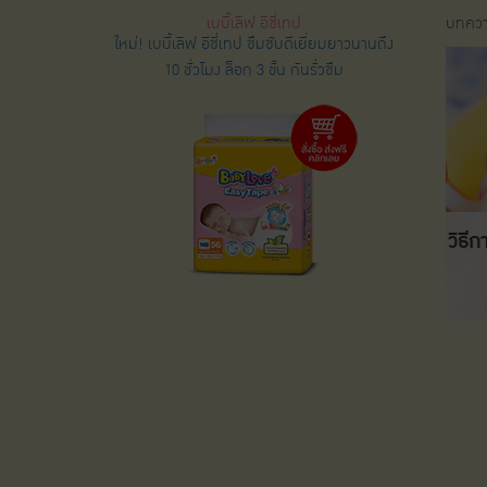
เบบี้เลิฟ อีซี่เทป
บทความ
ใหม่! เบบี้เลิฟ อีซี่เทป ซึมซับดีเยี่ยมยาวนานถึง
10 ชั่วโมง ล็อก 3 ขั้น กันรั่วซึม
วิธี