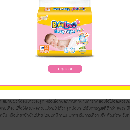
็นสิ่งที่คุณพ่อคุณแม่จะต้องมีความพิถีพิถันในการเลือกยิ่งกว่าผลิตภัณฑ์ที่ใช
ษณะพิเศษคือ ละเอียดอ่อน บอบบางและระคายเคืองต่อสิ่งที่มากระทบได้ง่าย โดยเฉพ
ยังไม่ยืดหยุ่น แข็งแรง และยังสูญเสียความชุ่มชื้นได้มากกว่าผู้ใหญ่ จึงทำให้ผิวแห้งได
าะสมกับผิวที่อ่อนบางของลูก หรือเลือกผลิตภัณฑ์ที่ผ่านการทดสอบไฮโปอัลเลอร์เจ
คายเคือง เพื่อให้คุณพ่อคุณแม่วางใจได้ว่า ลูกน้อยจะได้รับการดูแลที่ดีกว่า เพราะม
 โลชั่น หรือน้ำยาซักผ้าได้ง่าย โดยเรามีคำแนะนำสำหรับการเลือกผลิตภัณฑ์สำหรับทา