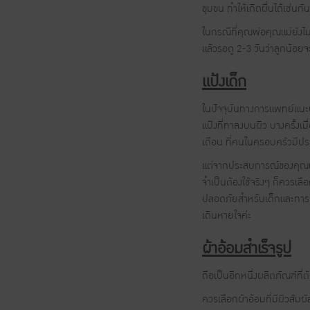
ขุมขน ทำให้เกิดผื่นได้เช่นกัน
ในกรณีที่คุณพ่อคุณแม่ยังไม
แล้วรอดู 2-3 วันว่าลูกน้อยจ
แป้งเด็ก
ในปัจจุบันทางการแพทย์แนะน
แป้งที่ทาลงบนผิว บางครั้งเมื
เดือน ที่คนในครอบครัวมีประ
แต่จากประสบการณ์ของคุณแม่
จำเป็นต้องใช้จริงๆ ก็ควรเล
ปลอดภัยสำหรับเด็กและทารก
เดินหายใจค่ะ
ผ้าอ้อมสำเร็จรูป
ถือเป็นอีกหนึ่งผลิตภัณฑ์ที่ต
ควรเลือกผ้าอ้อมที่มีผิวสัมผั