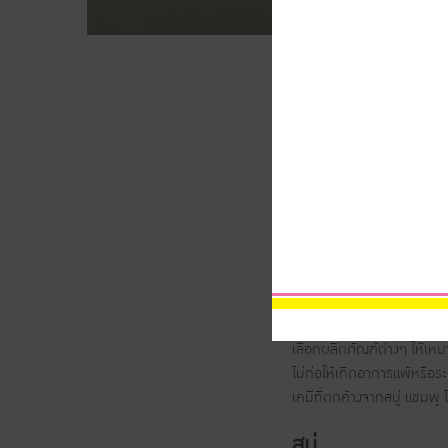
ผลิตภัณฑ์สำหรับเด็กน้อย เป
ลูกน้อยเมื่อแรกเกิดจะมีลัก
เซลล์ผิวหนังแท้และหนังกำพร้า
เลือกผลิตภัณฑ์ต่างๆ ให้เหม
ไม่ก่อให้เกิดอาการแพ้หรือระ
เคมีที่ตกค้างจากสบู่ แชมพู
สบู่