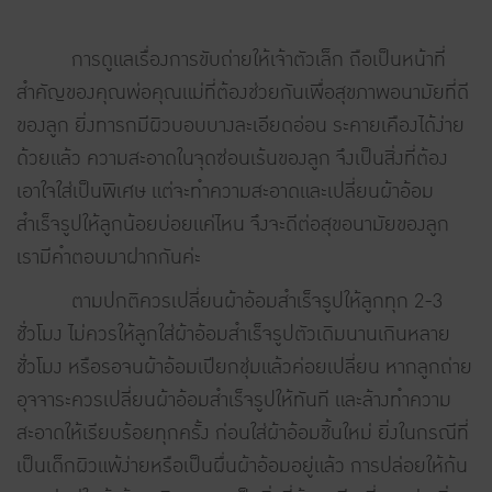
การดูแลเรื่องการขับถ่ายให้เจ้าตัวเล็ก ถือเป็นหน้าที่
สำคัญของคุณพ่อคุณแม่ที่ต้องช่วยกันเพื่อสุขภาพอนามัยที่ดี
ของลูก ยิ่งทารกมีผิวบอบบางละเอียดอ่อน ระคายเคืองได้ง่าย
ด้วยแล้ว ความสะอาดในจุดซ่อนเร้นของลูก จึงเป็นสิ่งที่ต้อง
เอาใจใส่เป็นพิเศษ แต่จะทำความสะอาดและเปลี่ยนผ้าอ้อม
สำเร็จรูปให้ลูกน้อยบ่อยแค่ไหน จึงจะดีต่อสุขอนามัยของลูก
เรามีคำตอบมาฝากกันค่ะ
ตามปกติควรเปลี่ยนผ้าอ้อมสำเร็จรูปให้ลูกทุก 2-3
ชั่วโมง ไม่ควรให้ลูกใส่ผ้าอ้อมสำเร็จรูปตัวเดิมนานเกินหลาย
ชั่วโมง หรือรอจนผ้าอ้อมเปียกชุ่มแล้วค่อยเปลี่ยน หากลูกถ่าย
อุจจาระควรเปลี่ยนผ้าอ้อมสำเร็จรูปให้ทันที และล้างทำความ
สะอาดให้เรียบร้อยทุกครั้ง ก่อนใส่ผ้าอ้อมชิ้นใหม่ ยิ่งในกรณีที่
เป็นเด็กผิวแพ้ง่ายหรือเป็นผื่นผ้าอ้อมอยู่แล้ว การปล่อยให้ก้น