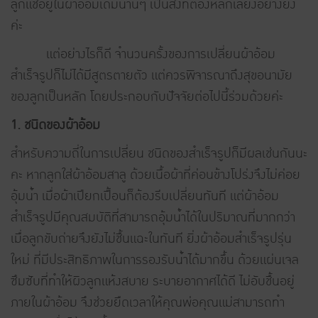
ลูกแช่อยู่ในผ้าอ้อมเดิมนานๆ เป็นสิ่งที่ต้องหลีกเลี่ยงอย่างยิ่ง
ค่ะ
แต่อย่างไรก็ดี จำนวนครั้งของการเปลี่ยนผ้าอ้อม
สำเร็จรูปก็ไม่ได้มีสูตรตายตัว แต่ควรพิจารณาถึงสุขอนามัย
ของลูกเป็นหลัก โดยประกอบกับปัจจัยต่อไปนี้ร่วมด้วยค่ะ
1. ชนิดของผ้าอ้อม
สำหรับความถี่ในการเปลี่ยน ชนิดของสำเร็จรูปก็มีผลเช่นกันนะ
คะ หากลูกใส่ผ้าอ้อมสาลู ด้วยเนื้อผ้าที่ค่อนข้างโปร่งจึงไม่ค่อย
อุ้มน้ำ เมื่อผ้าเปียกเปื้อนก็ต้องรีบเปลี่ยนทันที แต่ผ้าอ้อม
สำเร็จรูปมีคุณสมบัติที่สามารถอุ้มน้ำได้ในปริมาณที่มากกว่า
เมื่อลูกขับถ่ายจึงยังไม่ชื้นแฉะในทันที ยิ่งผ้าอ้อมสำเร็จรูปรุ่น
ใหม่ ที่มีประสิทธิภาพในการรองรับน้ำได้มากขึ้น ด้วยแผ่นเจล
ซึมซับที่ทำให้ผิวลูกแห้งสบาย ระบายอากาศได้ดี ไม่อับชื้นอยู่
ภายในผ้าอ้อม จึงช่วยยืดเวลาให้คุณพ่อคุณแม่สามารถทำ