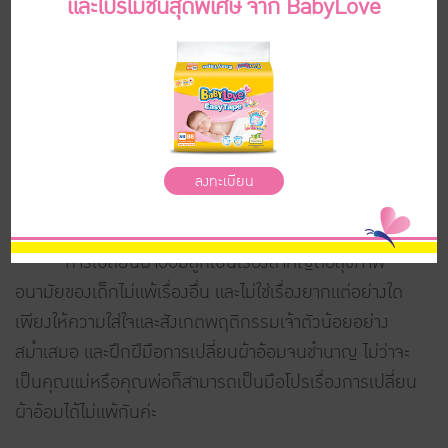
ความถี่และปริมาณขึ้นอยู่กับการกินนมของเด็กแต่ละคน
ด้วยค่ะ
เด็กอายุ 12 เดือนขึ้นไป : การขับถ่ายจะเริ่มใกล้เคียงกับ
วัยผู้ใหญ่แล้ว
จะเห็นได้ว่า จำนวนการขับถ่ายของลูกจะลดลงตามอายุที่เพิ่ม
ขึ้น เมื่อลูกยังเล็ก คุณพ่อคุณแม่อาจต้องสาละวนกับการ
เปลี่ยนสำเร็จรูป คอยล้าง คอยเช็ด เมื่อเจ้าตัวเล็กขับถ่ายมาก
หน่อย แต่เมื่อลูกโตขึ้น ก็จะเหนื่อยเรื่องนี้น้อยลงไปเองค่ะ
การเปลี่ยนผ้าอ้อมลูกเป็นเรื่องสำคัญต่อสุขภาพ
อนามัยของเด็กไม่แพ้เรื่องอื่น และไม่ใช่เรื่องยากแต่อย่างใด
เพียงให้ความใส่ใจและสังเกตพฤติกรรมเจ้าตัวน้อยอย่าง
สม่ำเสมอ และฝึกฝีมือการเปลี่ยนผ้าอ้อมจนชำนาญ ไม่ว่าจะ
เป็นคุณแม่หรือคุณพ่อก็สามารถเป็นมือโปรเรื่องการเปลี่ยน
ผ้าอ้อมได้ไม่แพ้กันค่ะ