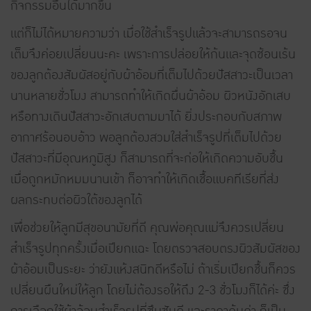
กิจกรรมอื่นได้มากขึ้น
แต่ก็ไม่ได้หมายความว่า เมื่อใช้สำเร็จรูปแล้วจะสามารถรอจน
เต็มจึงค่อยเปลี่ยนนะคะ เพราะการปล่อยให้ก้นและจุดซ้อนเร้น
ของลูกต้องสัมผัสอยู่กับผ้าอ้อมที่เต็มไปด้วยปัสสาวะเป็นเวลา
นานหลายชั่วโมง สามารถทำให้เกิดผื่นผ้าอ้อม ผิวหนังอักเสบ
หรือทางเดินปัสสาวะอักเสบตามมาได้ ยิ่งประกอบกับสภาพ
อากาศร้อนอบอ้าว พอลูกต้องสวมใส่สำเร็จรูปที่เต็มไปด้วย
ปัสสาวะที่มีอุณหภูมิสูง ก็สามารถที่จะก่อให้เกิดความอับชื้น
เมื่อถูกหมักหมมนานเข้า ก็อาจทำให้เกิดเชื้อแบคทีเรียที่ส่ง
ผลกระทบต่อผิวใต้ของลูกได้
เพื่อช่วยให้ลูกมีสุขอนามัยที่ดี คุณพ่อคุณแม่จึงควรเปลี่ยน
สำเร็จรูปทุกครั้งเมื่อเปียกแฉะ โดยตรวจสอบตรงผิวสัมผัสของ
ผ้าอ้อมเป็นระยะ ว่ายังแห้งสนิทดีหรือไม่ ถ้าเริ่มเปียกชื้นก็ควร
เปลี่ยนผืนใหม่ให้ลูก โดยไม่ต้องรอให้ถึง 2-3 ชั่วโมงก็ได้ค่ะ ซึ่ง
การเลือกใช้ผ้าอ้อมสำเร็จรูปที่ซึมซับดี และราคาคุ้มค่า ก็เป็น