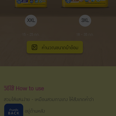
XXL
3XL
15 - 25 กก.
18 - 35 กก.
คำนวณขนาดผ้าอ้อม
วิธีใช้ How to use
สวมใส่แสนง่าย - เหมือนสวมกางเกง ให้สังเกตคำว่า
อยู่ด้านหลัง