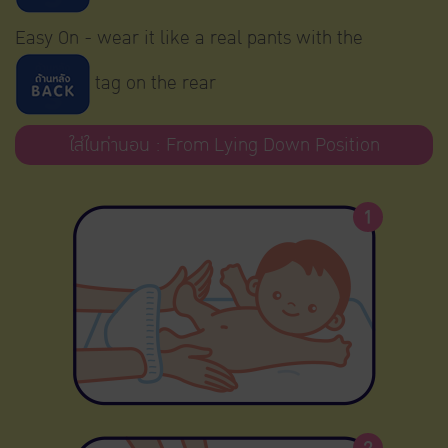
Easy On - wear it like a real pants with the
tag on the rear
ใส่ในท่านอน : From Lying Down Position
1