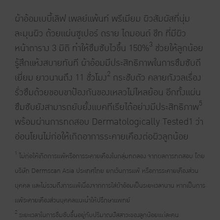
ผ้าอ้อมเบบี้เลิฟ เพลย์แพ้นท์ พรีเมียม ผิวสัมผัสที่นุ่ม
ละมุนผิว ด้วยแผ่นซูเปอร์ ดราย ไดมอนด์ ชีท ที่มีผิว
3
หน้าตาราง 3 มิติ ทำให้ซึมซับไวขึ้น 150%
ช่วยให้ลูกน้อย
รู้สึกแห้งสบายทันที ผ้าอ้อมมีประสิทธิภาพในการซึมซับดี
2
เยี่ยม ยาวนานถึง 11 ชั่วโมง
กระชับตัว คลายกังวลเรื่อง
รั่วซึมด้วยขอบขาป้องกันของเหลวไม่ไหลย้อน อีกทั้งแผ่น
5
ซึมซับยังสามารถยับยั้งแบคทีเรียได้อย่างมีประสิทธิภาพ
พร้อมผ่านการทดสอบ Dermatologically Tested1 ว่า
อ่อนโยนไม่ก่อให้เกิดอาการระคายเคืองต่อผิวลูกน้อย
1
ไม่ก่อให้เกิดการแพ้หรือการระคายเคืองในกลุ่มทดลอง จากผลการทดสอบ โดย
บริษัท Dermscan Asia ประเทศไทย ยกเว้นการแพ้ หรือการระคายเคืองส่วน
บุคคล และไม่รวมถึงการแพ้เนื่องจากการใส่ผ้าอ้อมเป็นระยะเวลานาน หากเป็นการ
แพ้ระคายเคืองส่วนบุคคลแนะนำให้ปรึกษาแพทย์
2
ระยะเวลาในการซึมซับขึ้นอยู่กับปริมาณปัสสาวะของลูกน้อยแต่ละคน